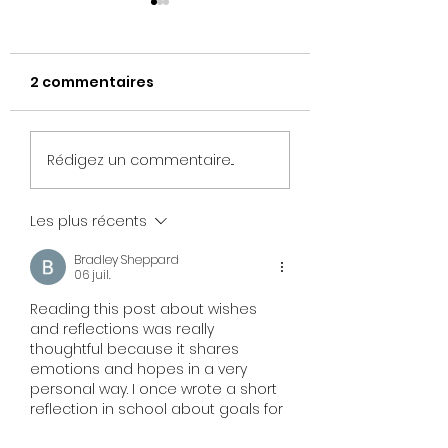
2 commentaires
“Quand Claire a osé
Il faut accepte
Rédigez un commentaire...
s’écouter…”
lâcher prise po
laisser une ch
Les plus récents
au bonheur de
revenir
Bradley Sheppard
06 juil.
Reading this post about wishes 
and reflections was really 
thoughtful because it shares 
emotions and hopes in a very 
personal way. I once wrote a short 
reflection in school about goals for 
the year and felt it helped me think 