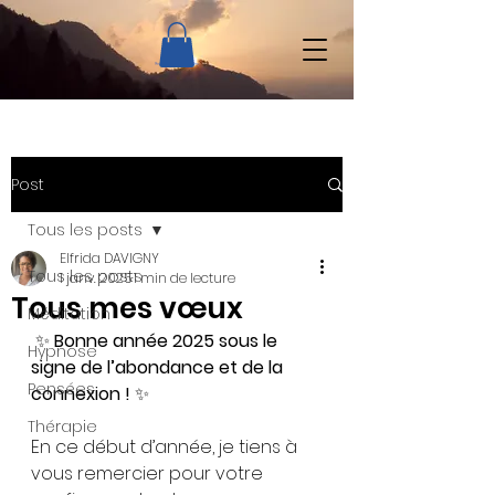
Post
Tous les posts
Elfrida DAVIGNY
Tous les posts
1 janv. 2025
1 min de lecture
Tous mes vœux
Méditation
 ✨ 
Bonne année 2025 sous le 
Hypnose
signe de l’abondance et de la 
Pensées
connexion !
 ✨
Thérapie
En ce début d’année, je tiens à 
vous remercier pour votre 