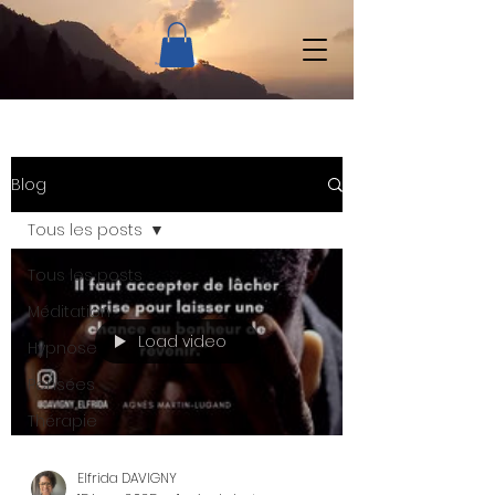
Blog
Tous les posts
Tous les posts
Méditation
Load video
Hypnose
Pensées
Thérapie
Elfrida DAVIGNY